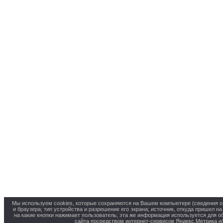
Мы используем cookies, которые сохраняются на Вашем компьютере (сведения о м
и браузера; тип устройства и разрешение его экрана; источник, откуда пришел на
на какие кнопки нажимает пользователь; эта же информация используется для о
сайта посредством интернет-сервисов Яндекс.Метрика и/