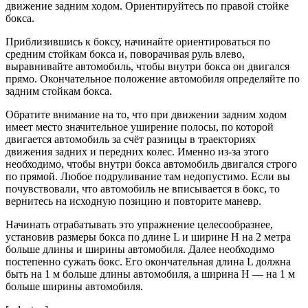
движение задним ходом. Ориентируйтесь по правой стойке
бокса.
Приблизившись к боксу, начинайте ориентироваться по
средним стойкам бокса и, поворачивая руль влево,
выравнивайте автомобиль, чтобы внутри бокса он двигался
прямо. Окончательное положение автомобиля определяйте по
задним стойкам бокса.
Обратите внимание на то, что при движении задним ходом
имеет место значительное уширение полосы, по которой
двигается автомобиль за счёт разницы в траекториях
движения задних и передних колес. Именно из-за этого
необходимо, чтобы внутри бокса автомобиль двигался строго
по прямой. Любое подруливание там недопустимо. Если вы
почувствовали, что автомобиль не вписывается в бокс, то
вернитесь на исходную позицию и повторите маневр.
Начинать отрабатывать это упражнение целесообразнее,
установив размеры бокса по длине L и ширине Н на 2 метра
больше длины и ширины автомобиля. Далее необходимо
постепенно сужать бокс. Его окончательная длина L должна
быть на 1 м больше длины автомобиля, а ширина Н — на 1 м
больше ширины автомобиля.