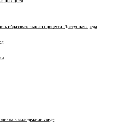
рганизацией
ть образовательного процесса. Доступная среда
ся
ии
оризма в молодежной среде