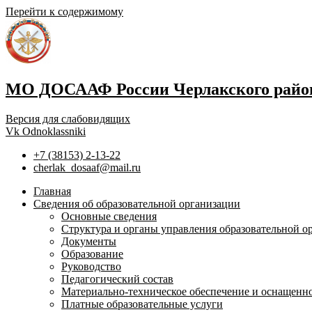
Перейти к содержимому
МО ДОСААФ России Черлакского район
Версия для слабовидящих
Vk
Odnoklassniki
+7 (38153) 2-13-22
cherlak_dosaaf@mail.ru
Главная
Сведения об образовательной организации
Основные сведения
Структура и органы управления образовательной о
Документы
Образование
Руководство
Педагогический состав
Материально-техническое обеспечение и оснащеннос
Платные образовательные услуги