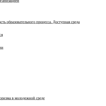
рганизацией
ть образовательного процесса. Доступная среда
ся
ии
оризма в молодежной среде