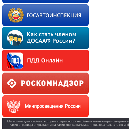
Мы используем cookies, которые сохраняются на Вашем компьютере (сведения о ме
какие страницы открывает и на какие кнопки нажимает пользователь; эта же и