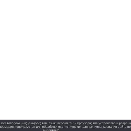
стоположении; ip-адрес; тип, язык, версия ОС и браузера; тип устройства и разреше
нформация используется для обработки статистических данных использования сайта п
аналитика).