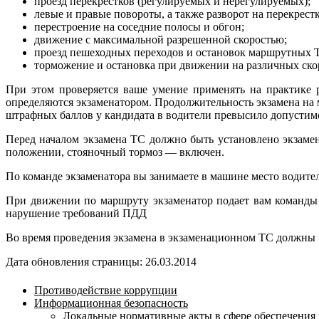
проезд перекрестков (регулируемых и нерегулируемых);
левые и правые повороты, а также разворот на перекрестк
перестроение на соседние полосы и обгон;
движение с максимальной разрешенной скоростью;
проезд пешеходных переходов и остановок маршрутных 
торможение и остановка при движении на различных ско
При этом проверяется ваше умение применять на практике
определяются экзаменатором. Продолжительность экзамена на 
штрафных баллов у кандидата в водители превысило допустимо
Перед началом экзамена ТС должно быть установлено экзаме
положении, стояночный тормоз — включен.
По команде экзаменатора вы занимаете в машине место водителя
При движении по маршруту экзаменатор подает вам команды 
нарушение требований ПДД
Во время проведения экзамена в экзаменационном ТС должны на
Дата обновления страницы: 26.03.2014
Противодействие коррупции
Информационная безопасность
Локальные нормативные акты в сфере обеспечени