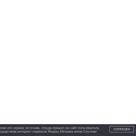
ние его экрана; источник, откуда пришел на сайт пользователь;
СОГЛАСЕН
осредством интернет-сервисов Яндекс.Метрика и/или Спутник/