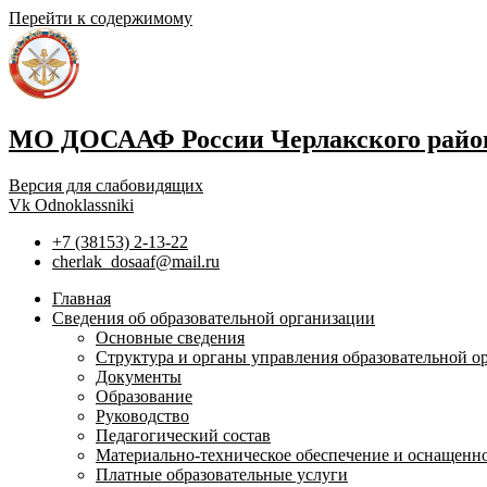
Перейти к содержимому
МО ДОСААФ России Черлакского район
Версия для слабовидящих
Vk
Odnoklassniki
+7 (38153) 2-13-22
cherlak_dosaaf@mail.ru
Главная
Сведения об образовательной организации
Основные сведения
Структура и органы управления образовательной о
Документы
Образование
Руководство
Педагогический состав
Материально-техническое обеспечение и оснащеннос
Платные образовательные услуги